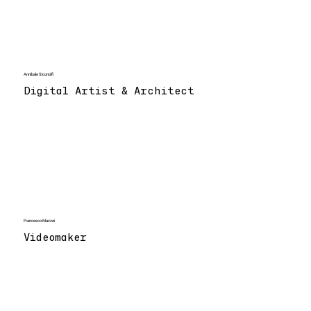
Annibale Siconolfi
Digital Artist & Architect
Francesco Mazzei
Videomaker